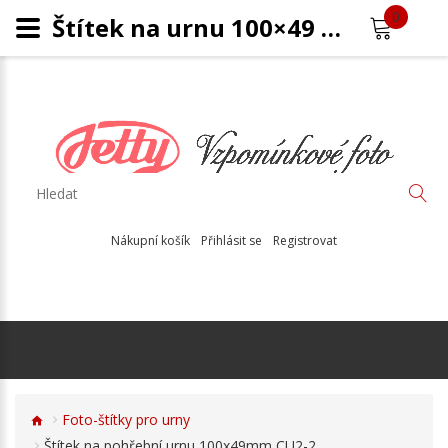
0
Štítek na urnu 100×49 mm – personalizovaný potisk, odolný venkovní materiál
Nákupní košík
Přihlásit se
Registrovat
Foto-štítky pro urny
Štítek na pohřební urnu 100x49mm CU2-2