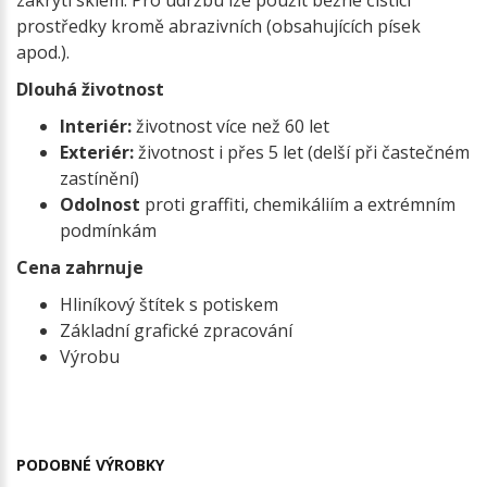
zakrytí sklem. Pro údržbu lze použít běžné čisticí
prostředky kromě abrazivních (obsahujících písek
apod.).
Dlouhá životnost
Interiér:
životnost více než 60 let
Exteriér:
životnost i přes 5 let (delší při častečném
zastínění)
Odolnost
proti graffiti, chemikáliím a extrémním
podmínkám
Cena zahrnuje
Hliníkový štítek s potiskem
Základní grafické zpracování
Výrobu
PODOBNÉ VÝROBKY