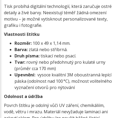
Tisk probíhá digitální technologií, která zaručuje ostré
detaily a živé barvy. Neexistují téměř žádná omezení
motivu – je možné vytisknout personalizované texty,
grafiku i fotografie.
Vlastnosti štítku
Rozměr:
100 x 49 x 1,14 mm.
Barva:
zlatá nebo stříbrná.
Druh písma:
tiskací nebo psací.
Tvar:
rovný nebo předohnutý pro kulaté urny
(průměr cca 170 mm)
Upevnění:
vysoce kvalitní 3M oboustranná lepící
páska (odolnost nad 100 °C), možnost volitelného
vyznačení otvorů pro nýtování
Odolnost a údržba
Povrch štítku je odolný vůči UV záření, chemikáliím,
vodě, větru i mrazu. Materiál nevyžaduje laminaci ani