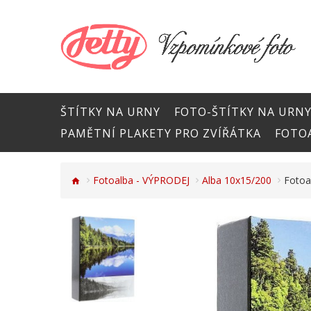
ŠTÍTKY NA URNY
FOTO-ŠTÍTKY NA URN
PAMĚTNÍ PLAKETY PRO ZVÍŘÁTKA
FOTOA
Fotoalba - VÝPRODEJ
Alba 10x15/200
Foto