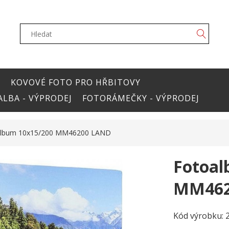
Y
KOVOVÉ FOTO PRO HŘBITOVY
LBA - VÝPRODEJ
FOTORÁMEČKY - VÝPRODEJ
album 10x15/200 MM46200 LAND
Fotoal
MM462
Kód výrobku: