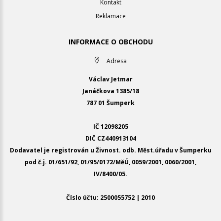
Kontakt
Reklamace
INFORMACE O OBCHODU
Adresa
Václav Jetmar
Janáčkova 1385/18
787 01 Šumperk
IČ 12098205
DIČ CZ440913104
Dodavatel je registrován u Živnost. odb. Měst.úřadu v Šumperku
pod č.j. 01/651/92, 01/95/0172/MěÚ, 0059/2001, 0060/2001,
IV/8400/05.
Číslo účtu: 2500055752 | 2010