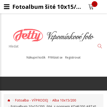
0
Fotoalbum šité 10x15/200 s popisem KD46200 ART41
Nákupní košík
Přihlásit se
Registrovat
Fotoalba - VÝPRODEJ
Alba 10x15/200
Fotoalbum 10x15/200, šité, s popisem KD46200 ART41