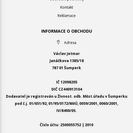
Kontakt
Reklamace
INFORMACE O OBCHODU
Adresa
Václav Jetmar
Janáčkova 1385/18
787 01 Šumperk
IČ 12098205
DIČ CZ440913104
Dodavatel je registrován u Živnost. odb. Měst.úřadu v Šumperku
pod č.j. 01/651/92, 01/95/0172/MěÚ, 0059/2001, 0060/2001,
IV/8400/05.
Číslo účtu: 2500055752 | 2010