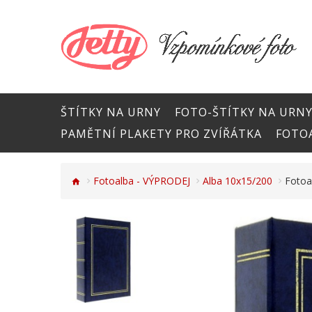
ŠTÍTKY NA URNY
FOTO-ŠTÍTKY NA URN
PAMĚTNÍ PLAKETY PRO ZVÍŘÁTKA
FOTOA
Fotoalba - VÝPRODEJ
Alba 10x15/200
Fotoa