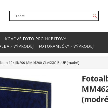
Y
KOVOVÉ FOTO PRO HŘBITOVY
LBA - VÝPRODEJ
FOTORÁMEČKY - VÝPRODEJ
lbum 10x15/200 MM46200 CLASSIC BLUE (modré)
Fotoal
MM462
(modré