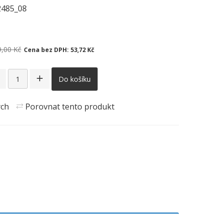
2485_08
9,00 Kč
Cena bez DPH:
53,72 Kč
Do košíku
ých
Porovnat tento produkt