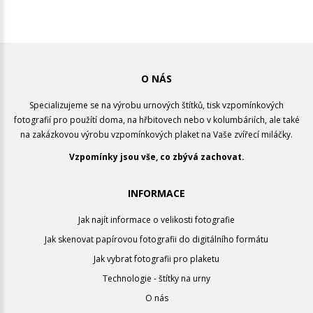
O NÁS
Specializujeme se na výrobu urnových štítků, tisk vzpomínkových
fotografií pro použítí doma, na hřbitovech nebo v kolumbáriích, ale také
na zakázkovou výrobu vzpomínkových plaket na Vaše zvířecí miláčky.
Vzpomínky jsou vše, co zbývá zachovat.
INFORMACE
Jak najít informace o velikosti fotografie
Jak skenovat papírovou fotografii do digitálního formátu
Jak vybrat fotografii pro plaketu
Technologie - štítky na urny
O nás