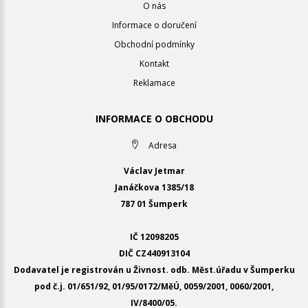
O nás
Informace o doručení
Obchodní podmínky
Kontakt
Reklamace
INFORMACE O OBCHODU
Adresa
Václav Jetmar
Janáčkova 1385/18
787 01 Šumperk
IČ 12098205
DIČ CZ440913104
Dodavatel je registrován u Živnost. odb. Měst.úřadu v Šumperku
pod č.j. 01/651/92, 01/95/0172/MěÚ, 0059/2001, 0060/2001,
IV/8400/05.