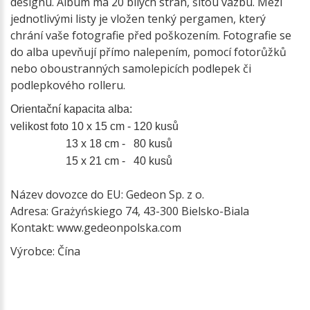
designu. Album má 20 bílých stran, šitou vazbu. Mezi
jednotlivými listy je vložen tenký pergamen, který
chrání vaše fotografie před poškozením. Fotografie se
do alba upevňují přímo nalepením, pomocí fotorůžků
nebo oboustranných samolepicích podlepek či
podlepkového rolleru.
Orientační kapacita alba:
velikost foto 10 x 15 cm - 120 kusů
13 x 18 cm - 80 kusů
15 x 21 cm - 40 kusů
Název dovozce do EU: Gedeon Sp. z o.
Adresa: Grażyńskiego 74, 43-300 Bielsko-Biala
Kontakt: www.gedeonpolska.com
Výrobce: Čína