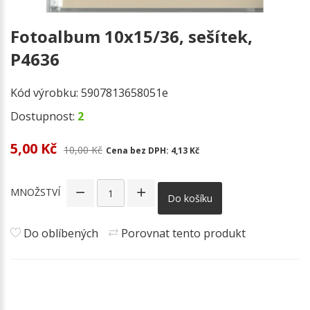
Fotoalbum 10x15/36, sešítek,
P4636
Kód výrobku:
5907813658051e
Dostupnost:
2
5,00 Kč
10,00 Kč
Cena bez DPH:
4,13 Kč
MNOŽSTVÍ
Do košíku
Do oblíbených
Porovnat tento produkt