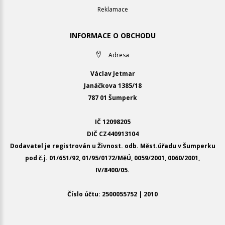
Reklamace
INFORMACE O OBCHODU
Adresa
Václav Jetmar
Janáčkova 1385/18
787 01 Šumperk
IČ 12098205
DIČ CZ440913104
Dodavatel je registrován u Živnost. odb. Měst.úřadu v Šumperku
pod č.j. 01/651/92, 01/95/0172/MěÚ, 0059/2001, 0060/2001,
IV/8400/05.
Číslo účtu: 2500055752 | 2010