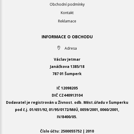
Obchodní podmínky
Kontakt
Reklamace
INFORMACE O OBCHODU
Adresa
Václav Jetmar
Janáčkova 1385/18
787 01 Šumperk
IČ 12098205
DIČ CZ440913104
Dodavatel je registrován u Živnost. odb. Měst.úřadu v Šumperku
pod č.j. 01/651/92, 01/95/0172/MěÚ, 0059/2001, 0060/2001,
IV/8400/05.
Číslo účtu: 2500055752 | 2010