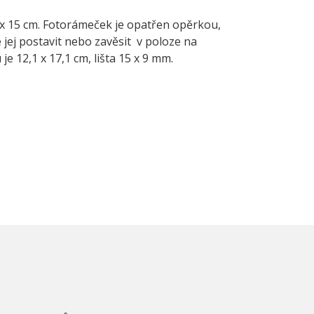
0 x 15 cm. Fotorámeček je opatřen opěrkou,
jej postavit nebo zavěsit v poloze na
je 12,1 x 17,1 cm, lišta 15 x 9 mm.