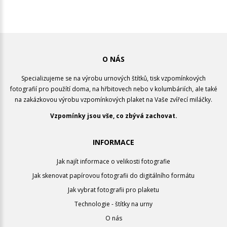
O NÁS
Specializujeme se na výrobu urnových štítků, tisk vzpomínkových
fotografií pro použítí doma, na hřbitovech nebo v kolumbáriích, ale také
na zakázkovou výrobu vzpomínkových plaket na Vaše zvířecí miláčky.
Vzpomínky jsou vše, co zbývá zachovat.
INFORMACE
Jak najít informace o velikosti fotografie
Jak skenovat papírovou fotografii do digitálního formátu
Jak vybrat fotografii pro plaketu
Technologie - štítky na urny
O nás