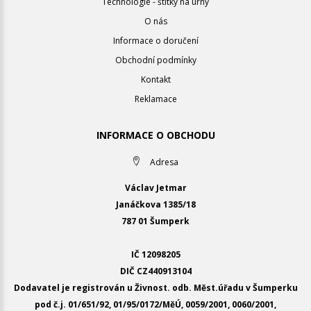
Technologie - štítky na urny
O nás
Informace o doručení
Obchodní podmínky
Kontakt
Reklamace
INFORMACE O OBCHODU
Adresa
Václav Jetmar
Janáčkova 1385/18
787 01 Šumperk
IČ 12098205
DIČ CZ440913104
Dodavatel je registrován u Živnost. odb. Měst.úřadu v Šumperku
pod č.j. 01/651/92, 01/95/0172/MěÚ, 0059/2001, 0060/2001,