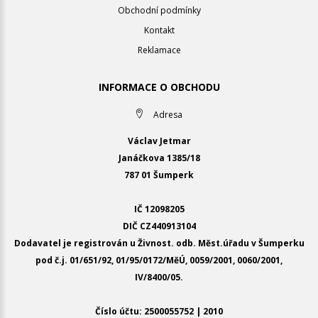
Obchodní podmínky
Kontakt
Reklamace
INFORMACE O OBCHODU
Adresa
Václav Jetmar
Janáčkova 1385/18
787 01 Šumperk
IČ 12098205
DIČ CZ440913104
Dodavatel je registrován u Živnost. odb. Měst.úřadu v Šumperku
pod č.j. 01/651/92, 01/95/0172/MěÚ, 0059/2001, 0060/2001,
IV/8400/05.
Číslo účtu: 2500055752 | 2010