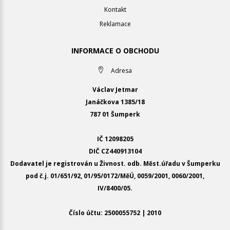
Kontakt
Reklamace
INFORMACE O OBCHODU
Adresa
Václav Jetmar
Janáčkova 1385/18
787 01 Šumperk
IČ 12098205
DIČ CZ440913104
Dodavatel je registrován u Živnost. odb. Měst.úřadu v Šumperku
pod č.j. 01/651/92, 01/95/0172/MěÚ, 0059/2001, 0060/2001,
IV/8400/05.
Číslo účtu: 2500055752 | 2010