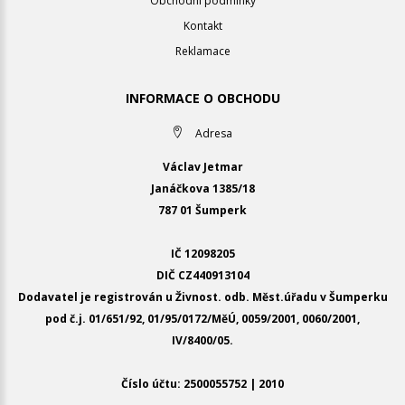
Obchodní podmínky
Kontakt
Reklamace
INFORMACE O OBCHODU
Adresa
Václav Jetmar
Janáčkova 1385/18
787 01 Šumperk
IČ 12098205
DIČ CZ440913104
Dodavatel je registrován u Živnost. odb. Měst.úřadu v Šumperku
pod č.j. 01/651/92, 01/95/0172/MěÚ, 0059/2001, 0060/2001,
IV/8400/05.
Číslo účtu: 2500055752 | 2010