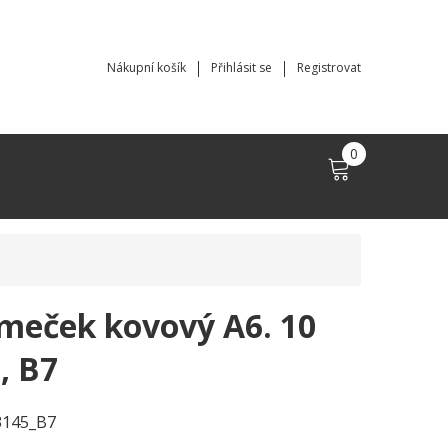
Nákupní košík
Přihlásit se
Registrovat
0
meček kovový A6. 10
, B7
3145_B7