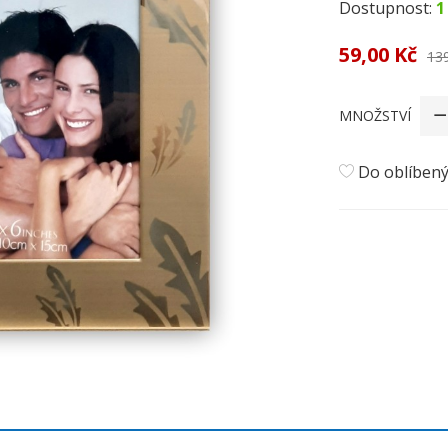
Dostupnost:
1
59,00 Kč
13
MNOŽSTVÍ
Do oblíben