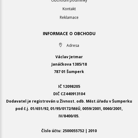
Obchodní podmínky
Kontakt
Reklamace
INFORMACE O OBCHODU
Adresa
Václav Jetmar
Janáčkova 1385/18
787 01 Šumperk
IČ 12098205
DIČ CZ440913104
Dodavatel je registrován u Živnost. odb. Měst.úřadu v Šumperku
pod č.j. 01/651/92, 01/95/0172/MěÚ, 0059/2001, 0060/2001,
IV/8400/05.
Číslo účtu: 2500055752 | 2010