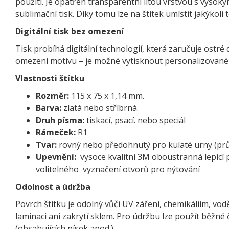
použití. Je opatřen transparentní litou vrstvou s vyso
sublimační tisk. Díky tomu lze na štítek umístit jakýkoli
Digitální tisk bez omezení
Tisk probíhá digitální technologií, která zaručuje ostré 
omezení motivu – je možné vytisknout personalizované te
Vlastnosti štítku
Rozměr:
115 x 75 x 1,14 mm.
Barva:
zlatá nebo stříbrná.
Druh písma:
tiskací, psací. nebo speciál
Rámeček:
R1
Tvar:
rovný nebo předohnutý pro kulaté urny (pr
Upevnění:
vysoce kvalitní 3M oboustranná lepící 
volitelného vyznačení otvorů pro nýtování
Odolnost a údržba
Povrch štítku je odolný vůči UV záření, chemikáliím, vod
laminaci ani zakrytí sklem. Pro údržbu lze použít běžné 
(obsahujících písek apod.).