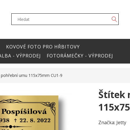
Y
KOVOVÉ FOTO PRO HŘBITOVY
LBA - VÝPRODEJ
FOTORÁMEČKY - VÝPRODEJ
na pohřební urnu 115x75mm CU1-9
Štítek
115x7
Značka:
Jetty