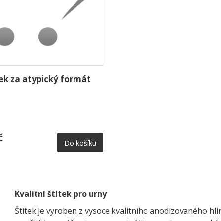
tek za atypický formát
č
Do košíku
Kvalitní štítek pro urny
Štítek je vyroben z vysoce kvalitního anodizovaného hl