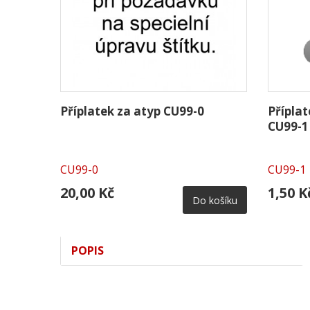
Příplatek za atyp CU99-0
Přípla
CU99-1
CU99-0
CU99-1
20,00 Kč
1,50 K
Do košíku
POPIS