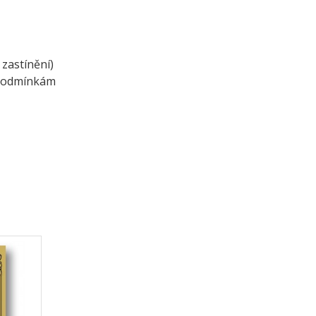
 zastínění)
m podmínkám