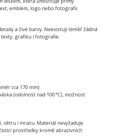
kým leskem, která umožňuje přímý
 text, emblém, logo nebo fotografii.
detaily a živé barvy. Neexistují téměř žádná
xty, grafiku i fotografie.
ůměr cca 170 mm)
páska (odolnost nad 100 °C), možnost
ě, větru i mrazu. Materiál nevyžaduje
čisticí prostředky kromě abrazivních