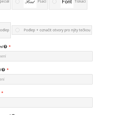
peciál
Psací
Tiskací
odlep
Podlep + označit otvory pro nýty tečkou
ní
í