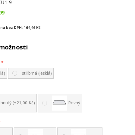
CU1-9
99
na bez DPH:
164,46 Kč
možnosti
lá)
stříbrná (lesklá)
hnutý (+21,00 Kč)
Rovný