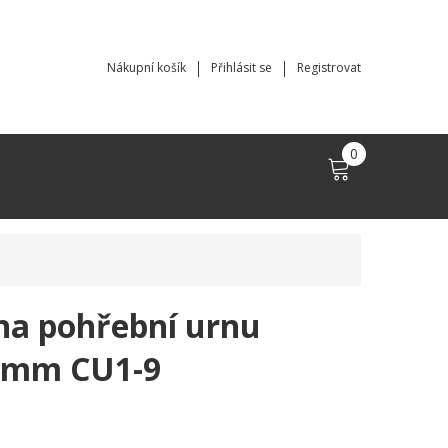
Nákupní košík
Přihlásit se
Registrovat
0
 na pohřební urnu
5mm CU1-9