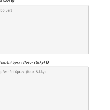
bo verš
snění úprav (foto- štítky)