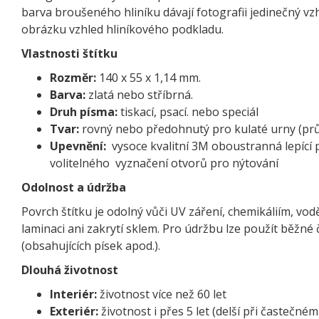
barva broušeného hliníku dávají fotografii jedinečný vzh
obrázku vzhled hliníkového podkladu.
Vlastnosti štítku
Rozměr:
140 x 55 x 1,14 mm.
Barva:
zlatá nebo stříbrná.
Druh písma:
tiskací, psací. nebo speciál
Tvar:
rovný nebo předohnutý pro kulaté urny (pr
Upevnění:
vysoce kvalitní 3M oboustranná lepící 
volitelného vyznačení otvorů pro nýtování
Odolnost a údržba
Povrch štítku je odolný vůči UV záření, chemikáliím, vod
laminaci ani zakrytí sklem. Pro údržbu lze použít běžné 
(obsahujících písek apod.).
Dlouhá životnost
Interiér:
životnost více než 60 let
Exteriér:
životnost i přes 5 let (delší při častečném