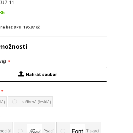
CU7-11
86
na bez DPH:
195,87 Kč
možnosti
ii
Nahrát soubor
lá)
stříbrná (lesklá)
peciál
Psací
Tiskací