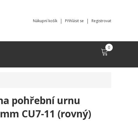
Nákupní košík
Přihlásit se
Registrovat
0
 na pohřební urnu
mm CU7-11 (rovný)