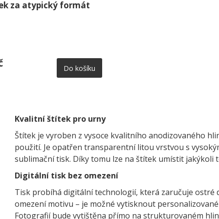
tek za atypický formát
č
Do košíku
Kvalitní štítek pro urny
Štítek je vyroben z vysoce kvalitního anodizovaného hl
použití. Je opatřen transparentní litou vrstvou s vyso
sublimační tisk. Díky tomu lze na štítek umístit jakýkoli
Digitální tisk bez omezení
Tisk probíhá digitální technologií, která zaručuje ostré 
omezení motivu – je možné vytisknout personalizované te
Fotografií bude vytištěna přímo na strukturovaném hli