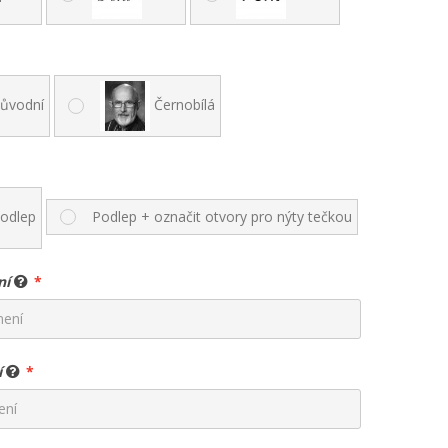
ůvodní
Černobílá
odlep
Podlep + označit otvory pro nýty tečkou
ní
í