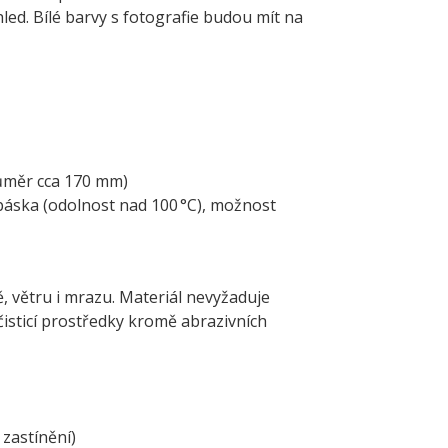
led. Bílé barvy s fotografie budou mít na
ůměr cca 170 mm)
páska (odolnost nad 100 °C), možnost
ě, větru i mrazu. Materiál nevyžaduje
čisticí prostředky kromě abrazivních
 zastínění)