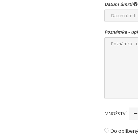
Datum úmrtí
Poznámka - upře
MNOŽSTVÍ
Do oblíben