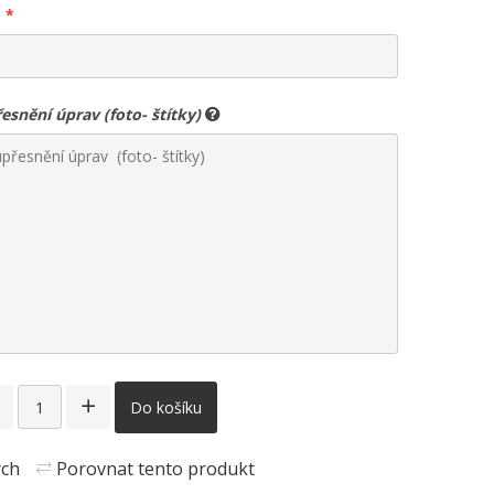
snění úprav (foto- štítky)
Do košíku
ých
Porovnat tento produkt