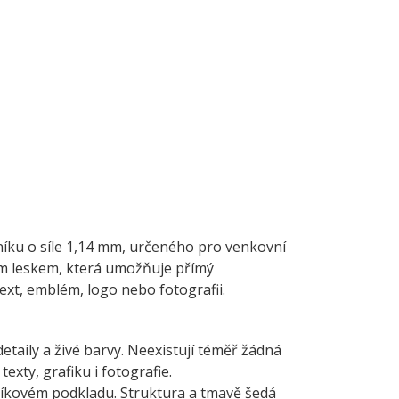
iníku o síle 1,14 mm, určeného pro venkovní
kým leskem, která umožňuje přímý
 text, emblém, logo nebo fotografii.
detaily a živé barvy. Neexistují téměř žádná
xty, grafiku i fotografie.
níkovém podkladu. Struktura a tmavě šedá