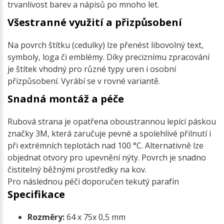
trvanlivost barev a nápisů po mnoho let.
Všestranné využití a přizpůsobení
Na povrch štítku (cedulky) lze přenést libovolný text,
symboly, loga či emblémy. Díky preciznímu zpracování
je štítek vhodný pro různé typy uren i osobní
přizpůsobení. Vyrábí se v rovné variantě.
Snadná montáž a péče
Rubová strana je opatřena oboustrannou lepící páskou
značky 3M, která zaručuje pevné a spolehlivé přilnutí i
při extrémních teplotách nad 100 °C. Alternativně lze
objednat otvory pro upevnění nýty. Povrch je snadno
čistitelný běžnými prostředky na kov.
Pro následnou péči doporučen tekutý parafín
Specifikace
Rozměry:
64 x 75x 0,5 mm