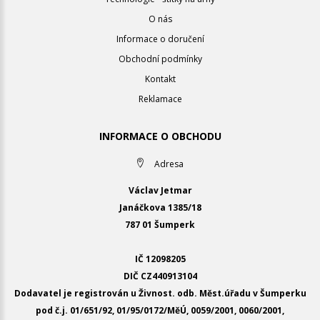
O nás
Informace o doručení
Obchodní podmínky
Kontakt
Reklamace
INFORMACE O OBCHODU
Adresa
Václav Jetmar
Janáčkova 1385/18
787 01 Šumperk
IČ 12098205
DIČ CZ440913104
Dodavatel je registrován u Živnost. odb. Měst.úřadu v Šumperku
pod č.j. 01/651/92, 01/95/0172/MěÚ, 0059/2001, 0060/2001,