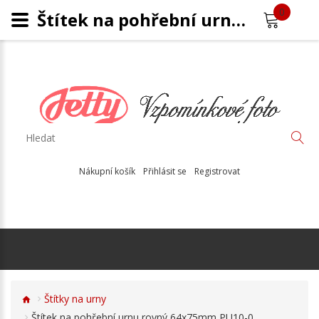
0
Štítek na pohřební urnu 64x75mm PU10-0
Nákupní košík
Přihlásit se
Registrovat
Štítky na urny
Štítek na pohřební urnu rovný 64x75mm PU10-0