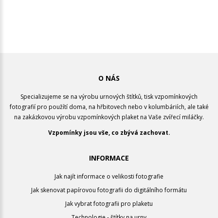
O NÁS
Specializujeme se na výrobu urnových štítků, tisk vzpomínkových
fotografií pro použítí doma, na hřbitovech nebo v kolumbáriích, ale také
na zakázkovou výrobu vzpomínkových plaket na Vaše zvířecí miláčky.
Vzpomínky jsou vše, co zbývá zachovat.
INFORMACE
Jak najít informace o velikosti fotografie
Jak skenovat papírovou fotografii do digitálního formátu
Jak vybrat fotografii pro plaketu
Technologie - štítky na urny