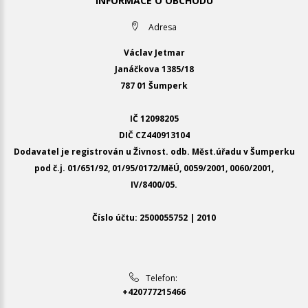
INFORMACE O OBCHODU
Adresa
Václav Jetmar
Janáčkova 1385/18
787 01 Šumperk
IČ 12098205
DIČ CZ440913104
Dodavatel je registrován u Živnost. odb. Měst.úřadu v Šumperku
pod č.j. 01/651/92, 01/95/0172/MěÚ, 0059/2001, 0060/2001,
IV/8400/05.
Číslo účtu: 2500055752 | 2010
Telefon:
+420777215466