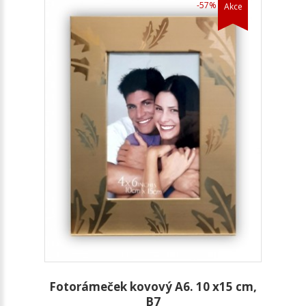
-57%
Akce
Fotorámeček kovový A6. 10 x15 cm,
B7