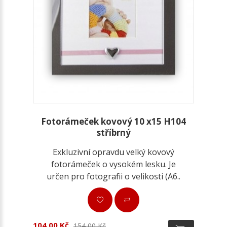
Fotorámeček kovový 10 x15 H104
stříbrný
Exkluzivní opravdu velký kovový
fotorámeček o vysokém lesku. Je
určen pro fotografii o velikosti (A6..
104,00 Kč
154,00 Kč