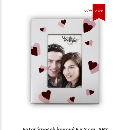
-57%
Akce
Fotorámeček kovový 6 x 8 cm, AB3