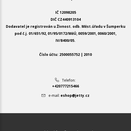
IČ 12098205
DIČ CZ440913104
Dodavatel je registrován u Živnost. odb. Měst.úřadu v Šumperku
pod č.j. 01/651/92, 01/95/0172/MěÚ, 0059/2001, 0060/2001,
IV/8400/05.
Číslo účtu: 2500055752 | 2010
Telefon:
+420777215466
e-mail:
eshop@jetty.cz