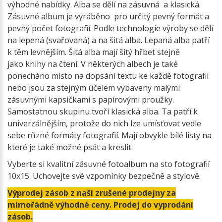
výhodné nabídky. Alba se dělí na zásuvná a klasická.
Zásuvné album je vyráběno pro určitý pevný formát a
pevný počet fotografií. Podle technologie výroby se dělí
na lepená (svařovaná) a na šitá alba. Lepaná alba patří
k těm levnějším. Šitá alba mají šitý hřbet stejně
jako knihy na čtení. V některých albech je také
ponecháno místo na dopsání textu ke každě fotografii
nebo jsou za stejným účelem vybaveny malými
zásuvnými kapsičkami s papírovými proužky.
Samostatnou skupinu tvoří klasická alba. Ta patří k
univerzálnějším, protože do nich lze umísťovat vedle
sebe různé formáty fotografií. Mají obvykle bílé listy na
které je také možné psát a kreslit.
Vyberte si kvalitní zásuvné fotoalbum na sto fotografií
10x15. Uchovejte své vzpomínky bezpečně a stylově.
Výprodej zásob z naší zrušené prodejny za
mimořádně výhodné ceny. Prodej do vyprodání
zásob.