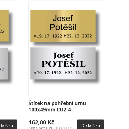
Štítek na pohřební urnu
Štíte
100x49mm CU2-4
100x
162,00 Kč
162,
 košíku
Do košíku
Cena bez DPH: 133,88 Kč
Cena be