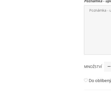
Poznámka - upře
MNOŽSTVÍ
Do oblíben