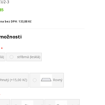
CU2-3
85
na bez DPH:
133,88 Kč
možnosti
lá)
stříbrná (lesklá)
hnutý (+15,00 Kč)
Rovný