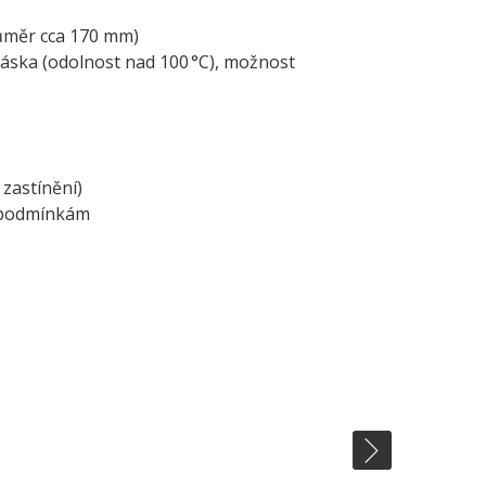
ůměr cca 170 mm)
páska (odolnost nad 100 °C), možnost
 zastínění)
m podmínkám