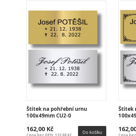
Štítek na pohřební urnu
Štítek
100x49mm CU2-0
100x4
162,00 Kč
162,0
Do košíku
Cena bez DPH: 133,88 Kč
Cena bez 