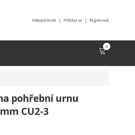
Nákupní košík
Přihlásit se
Registrovat
0
 na pohřební urnu
9mm CU2-3