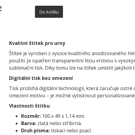
č
Do košíku
Kvalitní štítek pro urny
Štítek je vyroben z vysoce kvalitního anodizovaného hl
použití. Je opatřen transparentní litou vrstvou s vyso
sublimační tisk. Díky tomu lze na štítek umístit jakýkoli
Digitální tisk bez omezení
Tisk probíhá digitální technologií, která zaručuje ostré 
omezení motivu – je možné vytisknout personalizované te
Vlastnosti štítku
Rozměr:
100 x 49 x 1,14 mm.
Barva:
zlatá nebo stříbrná.
Druh písma:
tiskací nebo psací.