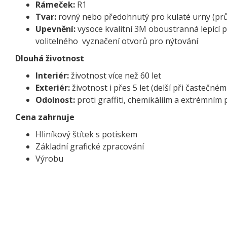
Rámeček:
R1
Tvar:
rovný nebo předohnutý pro kulaté urny (pr
Upevnění:
vysoce kvalitní 3M oboustranná lepící 
volitelného vyznačení otvorů pro nýtování
Dlouhá životnost
Interiér:
životnost více než 60 let
Exteriér:
životnost i přes 5 let (delší při častečném
Odolnost:
proti graffiti, chemikáliím a extrémní
Cena zahrnuje
Hliníkový štítek s potiskem
Základní grafické zpracování
Výrobu