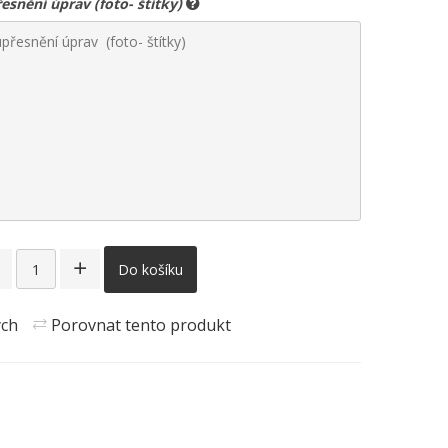
snění úprav (foto- štítky)
Do košíku
ých
Porovnat tento produkt