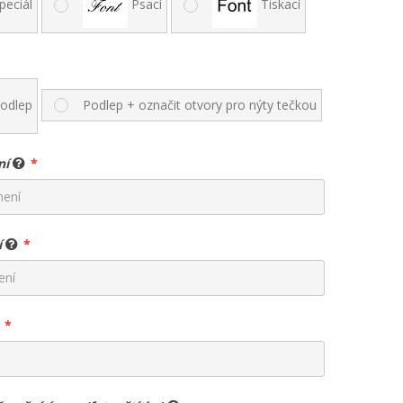
peciál
Psací
Tiskací
odlep
Podlep + označit otvory pro nýty tečkou
ní
í