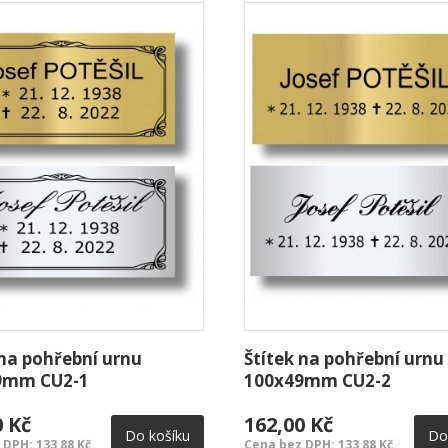
 na pohřební urnu
Štítek na pohřební urnu
9mm CU2-1
100x49mm CU2-2
0 Kč
162,00 Kč
Do košíku
Do
DPH: 133,88 Kč
Cena bez DPH: 133,88 Kč