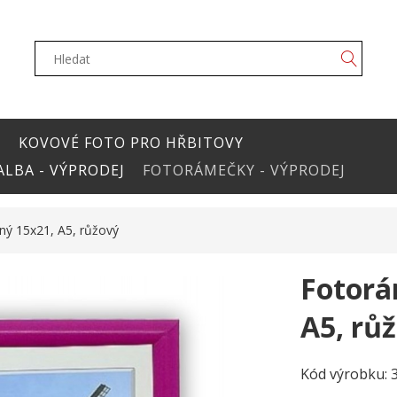
Y
KOVOVÉ FOTO PRO HŘBITOVY
LBA - VÝPRODEJ
FOTORÁMEČKY - VÝPRODEJ
ý 15x21, A5, růžový
Fotorá
A5, rů
Kód výrobku: