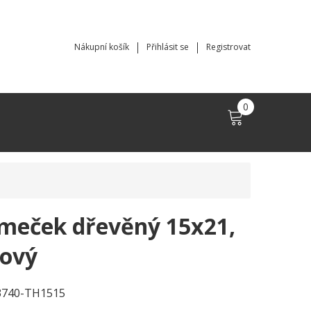
Nákupní košík
Přihlásit se
Registrovat
0
meček dřevěný 15x21,
žový
3740-TH1515