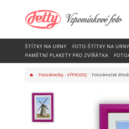
ŠTÍTKY NA URNY
FOTO-ŠTÍTKY NA URN
PAMĚTNÍ PLAKETY PRO ZVÍŘÁTKA
FOTOA
Fotorámečky - VÝPRODEJ
Fotorámeček dřevěn