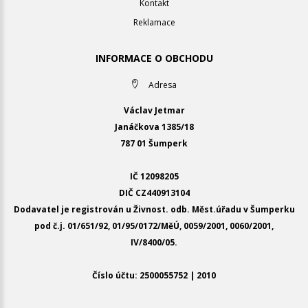
Kontakt
Reklamace
INFORMACE O OBCHODU
Adresa
Václav Jetmar
Janáčkova 1385/18
787 01 Šumperk
IČ 12098205
DIČ CZ440913104
Dodavatel je registrován u Živnost. odb. Měst.úřadu v Šumperku
pod č.j. 01/651/92, 01/95/0172/MěÚ, 0059/2001, 0060/2001,
IV/8400/05.
Číslo účtu: 2500055752 | 2010