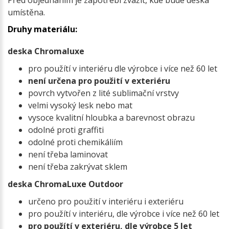
Před objednáním je zapotřebí zvážit, kde bude deska
umístěna.
Druhy materiálu:
deska Chromaluxe
pro použítí v interiéru dle výrobce i více než 60 let
není určena pro použití v exteriéru
povrch vytvořen z lité sublimační vrstvy
velmi vysoký lesk nebo mat
vysoce kvalitní hloubka a barevnost obrazu
odolné proti graffiti
odolné proti chemikáliím
není třeba laminovat
není třeba zakrývat sklem
deska ChromaLuxe Outdoor
určeno pro použití v interiéru i exteriéru
pro použítí v interiéru, dle výrobce i více než 60 let
pro použítí v exteriéru, dle výrobce 5 let