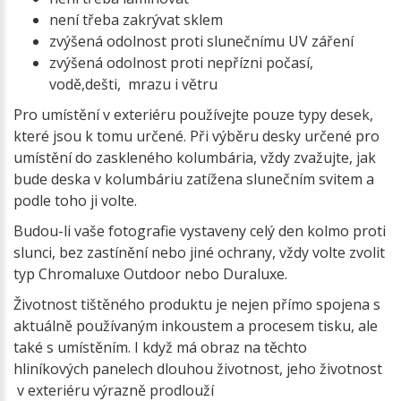
není třeba zakrývat sklem
zvýšená odolnost proti slunečnímu UV záření
zvýšená odolnost proti nepřízni počasí,
vodě,dešti, mrazu i větru
Pro umístění v exteriéru používejte pouze typy desek,
které jsou k tomu určené. Při výběru desky určené pro
umístění do zaskleného kolumbária, vždy zvažujte, jak
bude deska v kolumbáriu zatížena slunečním svitem a
podle toho ji volte.
Budou-li vaše fotografie vystaveny celý den kolmo proti
slunci, bez zastínění nebo jiné ochrany, vždy volte zvolit
typ Chromaluxe Outdoor nebo Duraluxe.
Životnost tištěného produktu je nejen přímo spojena s
aktuálně používaným inkoustem a procesem tisku, ale
také s umístěním. I když má obraz na těchto
hliníkových panelech dlouhou životnost, jeho životnost
v exteriéru výrazně prodlouží