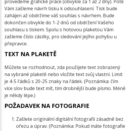
provedeme grafické práce (obvykle za 1 až 2 dny). Poté
Vám zašleme návrh tisku k odsouhlasení. Tisk bude
zahájen až obdržíme váš souhlas s návrhem. Bude
dokončen obvykle do 1-2 dnů od obdržení Vašeho
souhlasu s tiskem. Spolu s hotovou plaketou Vám
zašleme číslo zásilky, pro sledování jejího pohybu u
přepravce.
TEXT NA PLAKETĚ
Můžete se rozhodnout, zda použijete text zobrazený
na vybrané plaketě nebo vložíte text svůj vlastní. Limit
je 4-5 řádků s 20-25 znaky na řádek. (Poznámka: čím
více slov bude text mít, tím drobnější bude písmo. Méně
je někdy lépe.)
POŽADAVEK NA FOTOGRAFIE
Zašlete originální digitální fotografii zásadně bez
ořezu a úprav. (Poznámka: Pokud máte fotografie