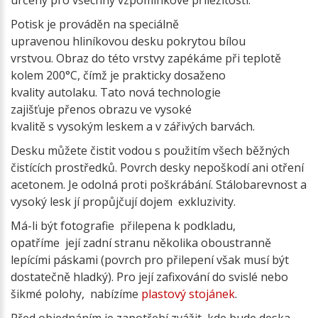
určený pro všechny vzpomínkové příležitosti.
Potisk je prováděn na speciálně
upravenou hliníkovou desku pokrytou bílou
vrstvou. Obraz do této vrstvy zapékáme při teplotě
kolem 200°C, čímž je prakticky dosaženo
kvality autolaku. Tato nová technologie
zajišťuje přenos obrazu ve vysoké
kvalitě s vysokým leskem a v zářivých barvách.
Desku můžete čistit vodou s použitím všech běžných
čistících prostředků. Povrch desky nepoškodí ani otření
acetonem. Je odolná proti poškrábání. Stálobarevnost a
vysoký lesk jí propůjčují dojem exkluzivity.
Má-li být fotografie přilepena k podkladu,
opatříme její zadní stranu několika oboustranně
lepícími páskami (povrch pro přilepení však musí být
dostatečně hladký). Pro její zafixování do svislé nebo
šikmé polohy, nabízíme
plastový stojánek
.