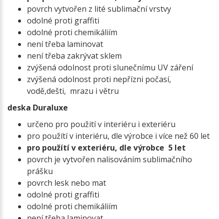
povrch vytvořen z lité sublimační vrstvy
odolné proti graffiti
odolné proti chemikáliím
není třeba laminovat
není třeba zakrývat sklem
zvýšená odolnost proti slunečnímu UV záření
zvýšená odolnost proti nepřízni počasí,
vodě,dešti, mrazu i větru
deska Duraluxe
určeno pro použití v interiéru i exteriéru
pro použítí v interiéru, dle výrobce i více než 60 let
pro použítí v exteriéru, dle výrobce 5 let
povrch je vytvořen nalisováním sublimačního
prášku
povrch lesk nebo mat
odolné proti graffiti
odolné proti chemikáliím
není třeba laminovat