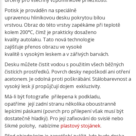
určený pro všechny vzpomínkové příležitosti.
Potisk je prováděn na speciálně
upravenou hliníkovou desku pokrytou bílou
vrstvou. Obraz do této vrstvy zapékáme při teplotě
kolem 200°C, čímž je prakticky dosaženo
kvality autolaku. Tato nová technologie
zajišťuje přenos obrazu ve vysoké
kvalitě s vysokým leskem a v zářivých barvách.
Desku můžete čistit vodou s použitím všech běžných
čistících prostředků. Povrch desky nepoškodí ani otření
acetonem. Je odolná proti poškrábání. Stálobarevnost a
vysoký lesk jí propůjčují dojem exkluzivity.
Má-li být fotografie přilepena k podkladu,
opatříme její zadní stranu několika oboustranně
lepícími páskami (povrch pro přilepení však musí být
dostatečně hladký). Pro její zafixování do svislé nebo
šikmé polohy, nabízíme
plastový stojánek
.