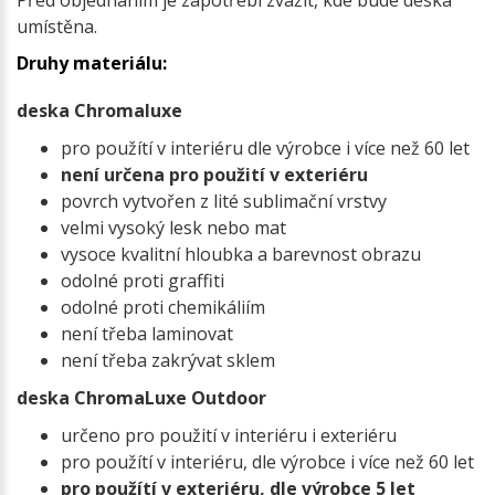
Před objednáním je zapotřebí zvážit, kde bude deska
umístěna.
Druhy materiálu:
deska Chromaluxe
pro použítí v interiéru dle výrobce i více než 60 let
není určena pro použití v exteriéru
povrch vytvořen z lité sublimační vrstvy
velmi vysoký lesk nebo mat
vysoce kvalitní hloubka a barevnost obrazu
odolné proti graffiti
odolné proti chemikáliím
není třeba laminovat
není třeba zakrývat sklem
deska ChromaLuxe Outdoor
určeno pro použití v interiéru i exteriéru
pro použítí v interiéru, dle výrobce i více než 60 let
pro použítí v exteriéru, dle výrobce 5 let