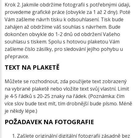
Krok 2. Jakmile obdržíme fotografii s potřebnými údaji,
provedeme grafické práce (obvykle za 1 až 2 dny). Poté
Vám zašleme návrh tisku k odsouhlasení. Tisk bude
zahájen až obdržíme váš souhlas s návrhem. Bude
dokončen obvykle do 1-2 dnů od obdržení Vašeho
souhlasu s tiskem. Spolu s hotovou plaketou Vám
zašleme číslo zásilky, pro sledování jejího pohybu u
přepravce.
TEXT NA PLAKETĚ
Můžete se rozhodnout, zda použijete text zobrazený
na vybrané plaketě nebo vložíte text svůj vlastní. Limit
je 4-5 řádků s 20-25 znaky na řádek. (Poznámka: čím
více slov bude text mít, tím drobnější bude písmo. Méně
je někdy lépe.)
POŽADAVEK NA FOTOGRAFIE
Zašlete originální digitální fotografii zásadně bez