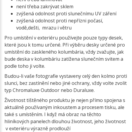
není třeba zakrývat sklem
zvýšená odolnost proti slunečnímu UV záření
zvýšená odolnost proti nepřízni počasí,
vodě,dešti, mrazu i větru
Pro umístění v exteriéru používejte pouze typy desek,
které jsou k tomu určené. Při výběru desky určené pro
umístění do zaskleného kolumbária, vždy zvažujte, jak
bude deska v kolumbáriu zatížena slunečním svitem a
podle toho ji volte.
Budou-li vaše fotografie vystaveny celý den kolmo proti
slunci, bez zastínění nebo jiné ochrany, vždy volte zvolit
typ Chromaluxe Outdoor nebo Duraluxe.
Životnost tištěného produktu je nejen přímo spojena s
aktuálně používaným inkoustem a procesem tisku, ale
také s umístěním. I když má obraz na těchto
hliníkových panelech dlouhou životnost, jeho životnost
v exteriéru výrazně prodlouží