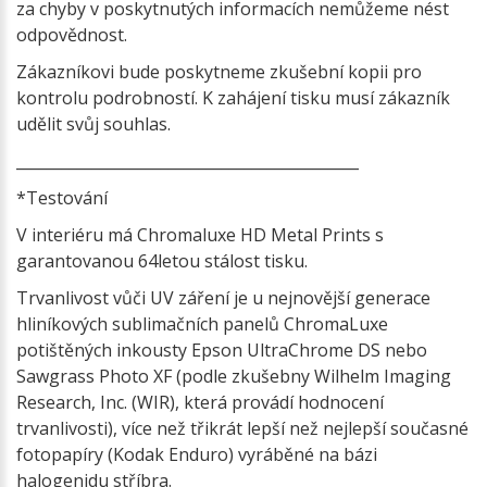
za chyby v poskytnutých informacích nemůžeme nést
odpovědnost.
Zákazníkovi bude poskytneme zkušební kopii pro
kontrolu podrobností. K zahájení tisku musí zákazník
udělit svůj souhlas.
_____________________________________________
*Testování
V interiéru má Chromaluxe HD Metal Prints s
garantovanou 64letou stálost tisku.
Trvanlivost vůči UV záření je u nejnovější generace
hliníkových sublimačních panelů ChromaLuxe
potištěných inkousty Epson UltraChrome DS nebo
Sawgrass Photo XF (podle zkušebny Wilhelm Imaging
Research, Inc. (WIR), která provádí hodnocení
trvanlivosti), více než třikrát lepší než nejlepší současné
fotopapíry (Kodak Enduro) vyráběné na bázi
halogenidu stříbra.