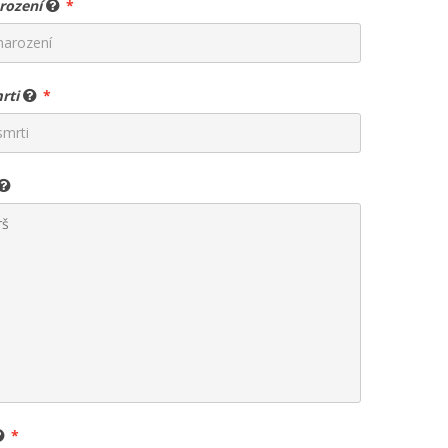
rození
rti