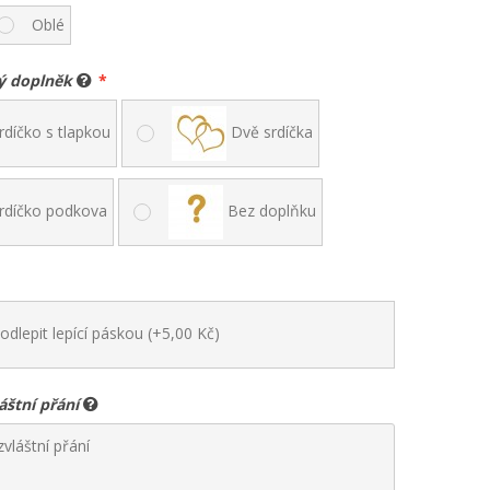
Oblé
ký doplněk
rdíčko s tlapkou
Dvě srdíčka
rdíčko podkova
Bez doplňku
dlepit lepící páskou (+5,00 Kč)
áštní přání