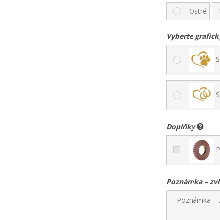
Ostré
Vyberte grafic
S
S
Doplňky
Po
Poznámka – zvl