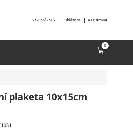
Nákupní košík
Přihlásit se
Registrovat
0
í plaketa 10x15cm
Z1051