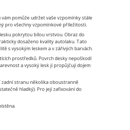
 vám pomůže udržet vaše vzpomínky stále
čený pro všechny vzpomínkové příležitosti.
desku pokrytou bílou vrstvou. Obraz do
rakticky dosaženo kvality autolaku. Tato
itě s vysokým leskem a v zářivých barvách.
tících prostředků. Povrch desky nepoškodí
arevnost a vysoký lesk jí propůjčují dojem
jí zadní stranu několika oboustranně
tatečně hladký). Pro její zafixování do
ístěna.