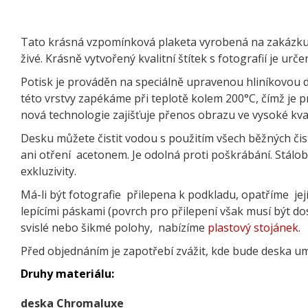
Tato krásná vzpomínková plaketa vyrobená na zakázku
živé. Krásně vytvořený kvalitní štítek s fotografií je ur
Potisk je prováděn na speciálně upravenou hliníkovou 
této vrstvy zapékáme při teplotě kolem 200°C, čímž je p
nová technologie zajišťuje přenos obrazu ve vysoké kval
Desku můžete čistit vodou s použitím všech běžných čis
ani otření acetonem. Je odolná proti poškrábání. Stálob
exkluzivity.
Má-li být fotografie přilepena k podkladu, opatříme je
lepícími páskami (povrch pro přilepení však musí být dos
svislé nebo šikmé polohy, nabízíme
plastový stojánek
.
Před objednáním je zapotřebí zvážit, kde bude deska um
Druhy materiálu:
deska Chromaluxe