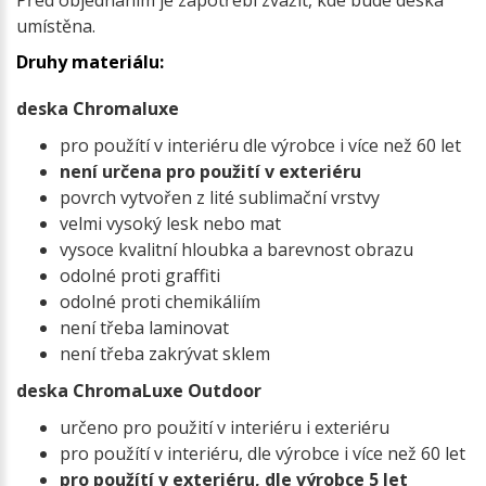
Před objednáním je zapotřebí zvážit, kde bude deska
umístěna.
Druhy materiálu:
deska Chromaluxe
pro použítí v interiéru dle výrobce i více než 60 let
není určena pro použití v exteriéru
povrch vytvořen z lité sublimační vrstvy
velmi vysoký lesk nebo mat
vysoce kvalitní hloubka a barevnost obrazu
odolné proti graffiti
odolné proti chemikáliím
není třeba laminovat
není třeba zakrývat sklem
deska ChromaLuxe Outdoor
určeno pro použití v interiéru i exteriéru
pro použítí v interiéru, dle výrobce i více než 60 let
pro použítí v exteriéru, dle výrobce 5 let