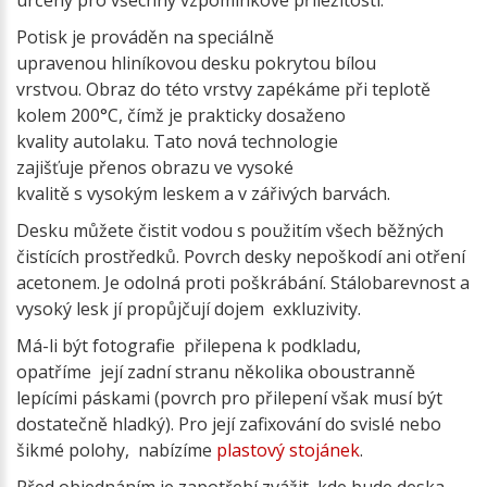
určený pro všechny vzpomínkové příležitosti.
Potisk je prováděn na speciálně
upravenou hliníkovou desku pokrytou bílou
vrstvou. Obraz do této vrstvy zapékáme při teplotě
kolem 200°C, čímž je prakticky dosaženo
kvality autolaku. Tato nová technologie
zajišťuje přenos obrazu ve vysoké
kvalitě s vysokým leskem a v zářivých barvách.
Desku můžete čistit vodou s použitím všech běžných
čistících prostředků. Povrch desky nepoškodí ani otření
acetonem. Je odolná proti poškrábání. Stálobarevnost a
vysoký lesk jí propůjčují dojem exkluzivity.
Má-li být fotografie přilepena k podkladu,
opatříme její zadní stranu několika oboustranně
lepícími páskami (povrch pro přilepení však musí být
dostatečně hladký). Pro její zafixování do svislé nebo
šikmé polohy, nabízíme
plastový stojánek
.