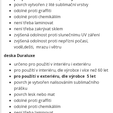
povrch vytvořen z lité sublimační vrstvy
odolné proti graffiti
odolné proti chemikáliím
není třeba laminovat
není třeba zakrývat sklem
zvýšená odolnost proti slunečnímu UV záření
zvýšená odolnost proti nepřízni počasí,
vodě,dešti, mrazu i větru
deska Duraluxe
určeno pro použití v interiéru i exteriéru
pro použítí v interiéru, dle výrobce i více než 60 let
pro použítí v exteriéru, dle výrobce 5 let
povrch je vytvořen nalisováním sublimačního
prášku
povrch lesk nebo mat
odolné proti graffiti
odolné proti chemikáliím
není třeba laminovat