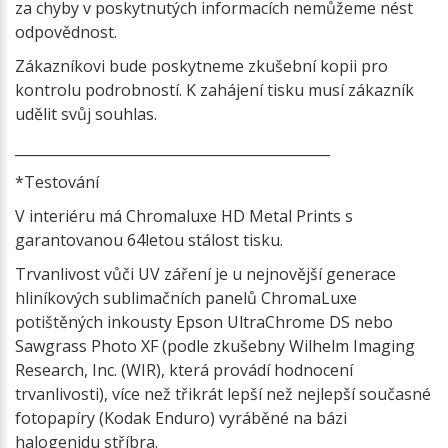
za chyby v poskytnutých informacích nemůžeme nést
odpovědnost.
Zákazníkovi bude poskytneme zkušební kopii pro
kontrolu podrobností. K zahájení tisku musí zákazník
udělit svůj souhlas.
_____________________________________________
*Testování
V interiéru má Chromaluxe HD Metal Prints s
garantovanou 64letou stálost tisku.
Trvanlivost vůči UV záření je u nejnovější generace
hliníkových sublimačních panelů ChromaLuxe
potištěných inkousty Epson UltraChrome DS nebo
Sawgrass Photo XF (podle zkušebny Wilhelm Imaging
Research, Inc. (WIR), která provádí hodnocení
trvanlivosti), více než třikrát lepší než nejlepší současné
fotopapíry (Kodak Enduro) vyráběné na bázi
halogenidu stříbra.