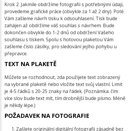
Krok 2. Jakmile obdržíme fotografii s potřebnými údaji,
provedeme grafické práce (obvykle za 1 až 2 dny). Poté
Vám zašleme návrh tisku k odsouhlasení. Tisk bude
zahájen až obdržíme váš souhlas s návrhem. Bude
dokončen obvykle do 1-2 dnů od obdržení Vašeho
souhlasu s tiskem. Spolu s hotovou plaketou Vám
zašleme číslo zásilky, pro sledování jejího pohybu u
přepravce.
TEXT NA PLAKETĚ
Můžete se rozhodnout, zda použijete text zobrazený
na vybrané plaketě nebo vložíte text svůj vlastní. Limit
je 4-5 řádků s 20-25 znaky na řádek. (Poznámka: čím
více slov bude text mít, tím drobnější bude písmo. Méně
je někdy lépe.)
POŽADAVEK NA FOTOGRAFIE
Zašlete originální digitální fotografii zásadně bez