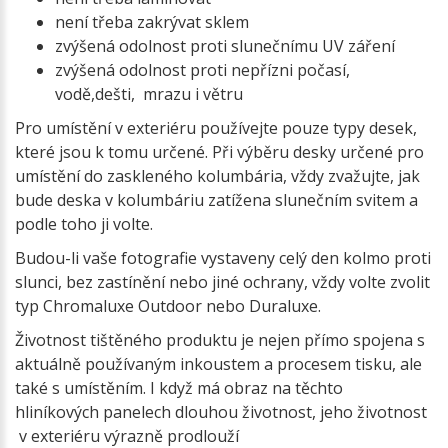
není třeba zakrývat sklem
zvýšená odolnost proti slunečnímu UV záření
zvýšená odolnost proti nepřízni počasí,
vodě,dešti, mrazu i větru
Pro umístění v exteriéru používejte pouze typy desek,
které jsou k tomu určené. Při výběru desky určené pro
umístění do zaskleného kolumbária, vždy zvažujte, jak
bude deska v kolumbáriu zatížena slunečním svitem a
podle toho ji volte.
Budou-li vaše fotografie vystaveny celý den kolmo proti
slunci, bez zastínění nebo jiné ochrany, vždy volte zvolit
typ Chromaluxe Outdoor nebo Duraluxe.
Životnost tištěného produktu je nejen přímo spojena s
aktuálně používaným inkoustem a procesem tisku, ale
také s umístěním. I když má obraz na těchto
hliníkových panelech dlouhou životnost, jeho životnost
v exteriéru výrazně prodlouží