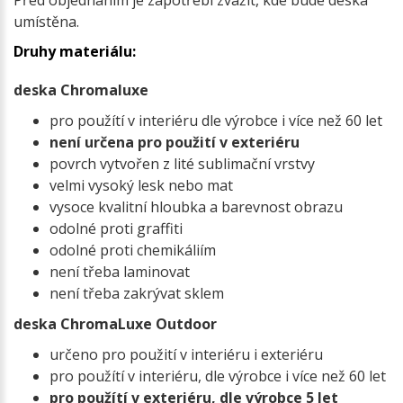
Před objednáním je zapotřebí zvážit, kde bude deska
umístěna.
Druhy materiálu:
deska Chromaluxe
pro použítí v interiéru dle výrobce i více než 60 let
není určena pro použití v exteriéru
povrch vytvořen z lité sublimační vrstvy
velmi vysoký lesk nebo mat
vysoce kvalitní hloubka a barevnost obrazu
odolné proti graffiti
odolné proti chemikáliím
není třeba laminovat
není třeba zakrývat sklem
deska ChromaLuxe Outdoor
určeno pro použití v interiéru i exteriéru
pro použítí v interiéru, dle výrobce i více než 60 let
pro použítí v exteriéru, dle výrobce 5 let