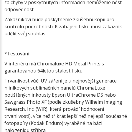
za chyby v poskytnutých informacích nemůžeme nést
odpovědnost.
Zákazníkovi bude poskytneme zkušební kopii pro
kontrolu podrobností. K zahájení tisku musí zákazník
udělit svůj souhlas.
_____________________________________________
*Testování
V interiéru má Chromaluxe HD Metal Prints s
garantovanou 64letou stálost tisku.
Trvanlivost vůči UV záření je u nejnovější generace
hliníkových sublimačních panelů ChromaLuxe
potištěných inkousty Epson UltraChrome DS nebo
Sawgrass Photo XF (podle zkušebny Wilhelm Imaging
Research, Inc. (WIR), která provádí hodnocení
trvanlivosti), více než třikrát lepší než nejlepší současné
fotopapíry (Kodak Enduro) vyráběné na bázi
halogenidu stříbra.