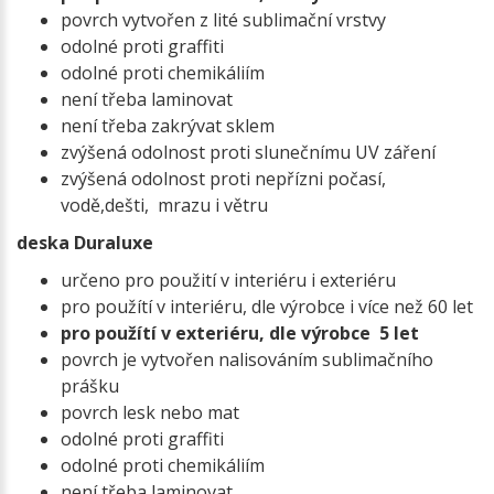
povrch vytvořen z lité sublimační vrstvy
odolné proti graffiti
odolné proti chemikáliím
není třeba laminovat
není třeba zakrývat sklem
zvýšená odolnost proti slunečnímu UV záření
zvýšená odolnost proti nepřízni počasí,
vodě,dešti, mrazu i větru
deska Duraluxe
určeno pro použití v interiéru i exteriéru
pro použítí v interiéru, dle výrobce i více než 60 let
pro použítí v exteriéru, dle výrobce 5 let
povrch je vytvořen nalisováním sublimačního
prášku
povrch lesk nebo mat
odolné proti graffiti
odolné proti chemikáliím
není třeba laminovat