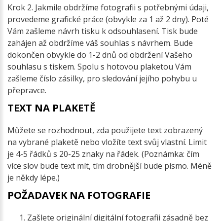
Krok 2. Jakmile obdržíme fotografii s potřebnými údaji,
provedeme grafické práce (obvykle za 1 až 2 dny). Poté
Vám zašleme návrh tisku k odsouhlasení. Tisk bude
zahájen až obdržíme váš souhlas s návrhem. Bude
dokončen obvykle do 1-2 dnů od obdržení Vašeho
souhlasu s tiskem. Spolu s hotovou plaketou Vám
zašleme číslo zásilky, pro sledování jejího pohybu u
přepravce.
TEXT NA PLAKETĚ
Můžete se rozhodnout, zda použijete text zobrazený
na vybrané plaketě nebo vložíte text svůj vlastní. Limit
je 4-5 řádků s 20-25 znaky na řádek. (Poznámka: čím
více slov bude text mít, tím drobnější bude písmo. Méně
je někdy lépe.)
POŽADAVEK NA FOTOGRAFIE
Zašlete originální digitální fotografii zásadně bez