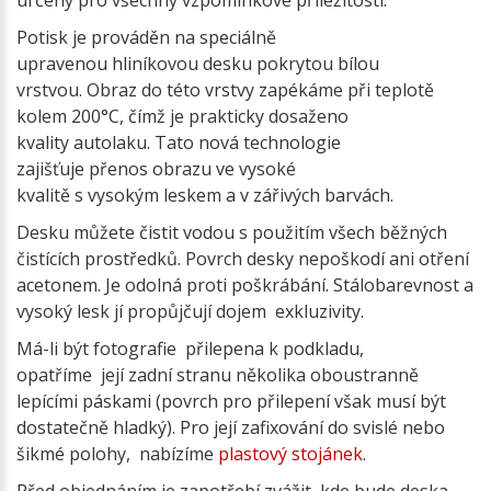
určený pro všechny vzpomínkové příležitosti.
Potisk je prováděn na speciálně
upravenou hliníkovou desku pokrytou bílou
vrstvou. Obraz do této vrstvy zapékáme při teplotě
kolem 200°C, čímž je prakticky dosaženo
kvality autolaku. Tato nová technologie
zajišťuje přenos obrazu ve vysoké
kvalitě s vysokým leskem a v zářivých barvách.
Desku můžete čistit vodou s použitím všech běžných
čistících prostředků. Povrch desky nepoškodí ani otření
acetonem. Je odolná proti poškrábání. Stálobarevnost a
vysoký lesk jí propůjčují dojem exkluzivity.
Má-li být fotografie přilepena k podkladu,
opatříme její zadní stranu několika oboustranně
lepícími páskami (povrch pro přilepení však musí být
dostatečně hladký). Pro její zafixování do svislé nebo
šikmé polohy, nabízíme
plastový stojánek
.