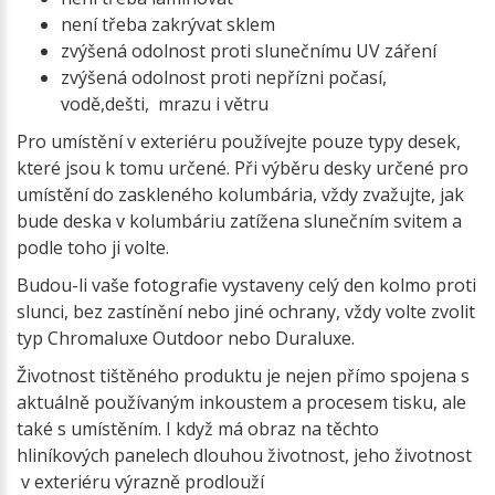
není třeba zakrývat sklem
zvýšená odolnost proti slunečnímu UV záření
zvýšená odolnost proti nepřízni počasí,
vodě,dešti, mrazu i větru
Pro umístění v exteriéru používejte pouze typy desek,
které jsou k tomu určené. Při výběru desky určené pro
umístění do zaskleného kolumbária, vždy zvažujte, jak
bude deska v kolumbáriu zatížena slunečním svitem a
podle toho ji volte.
Budou-li vaše fotografie vystaveny celý den kolmo proti
slunci, bez zastínění nebo jiné ochrany, vždy volte zvolit
typ Chromaluxe Outdoor nebo Duraluxe.
Životnost tištěného produktu je nejen přímo spojena s
aktuálně používaným inkoustem a procesem tisku, ale
také s umístěním. I když má obraz na těchto
hliníkových panelech dlouhou životnost, jeho životnost
v exteriéru výrazně prodlouží